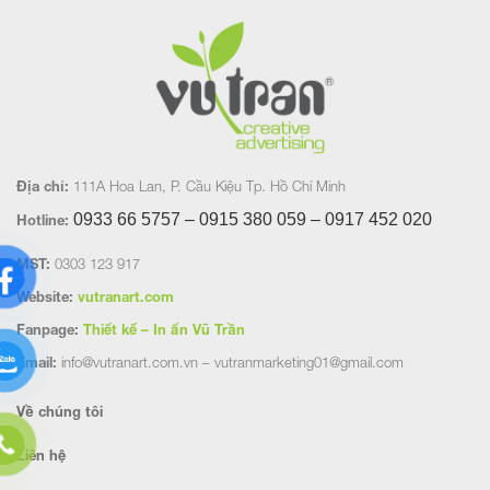
Địa chỉ:
111A Hoa Lan, P. Cầu Kiệu Tp. Hồ Chí Minh
0933 66 5757 – 0915 380 059 – 0917 452
020
Hotline:
MST:
0303 123 917
Website:
vutranart.com
Fanpage:
Thiết kế – In ấn Vũ Trần
Email:
info@vutranart.com.vn – vutranmarketing01@gmail.com
Về chúng tôi
Liên hệ