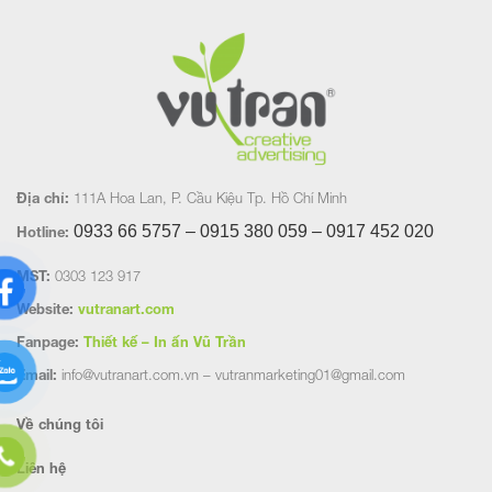
Địa chỉ:
111A Hoa Lan, P. Cầu Kiệu Tp. Hồ Chí Minh
0933 66 5757 – 0915 380 059 – 0917 452
020
Hotline:
MST:
0303 123 917
Website:
vutranart.com
Fanpage:
Thiết kế – In ấn Vũ Trần
Email:
info@vutranart.com.vn – vutranmarketing01@gmail.com
Về chúng tôi
Liên hệ