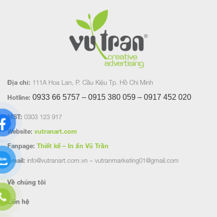
Địa chỉ:
111A Hoa Lan, P. Cầu Kiệu Tp. Hồ Chí Minh
0933 66 5757 – 0915 380 059 – 0917 452
020
Hotline:
MST:
0303 123 917
Website:
vutranart.com
Fanpage:
Thiết kế – In ấn Vũ Trần
Email:
info@vutranart.com.vn – vutranmarketing01@gmail.com
Về chúng tôi
Liên hệ