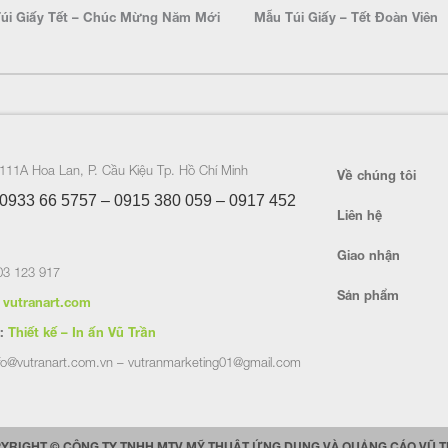
úi Giấy Tết – Chúc Mừng Năm Mới
Mẫu Túi Giấy – Tết Đoàn Viên
111A Hoa Lan, P. Cầu Kiệu Tp. Hồ Chí Minh
Về chúng tôi
0933 66 5757 – 0915 380 059 – 0917 452
Liên hệ
Giao nhận
3 123 917
Sản phẩm
vutranart.com
:
Thiết kế – In ấn Vũ Trần
fo@vutranart.com.vn – vutranmarketing01@gmail.com
YRIGHT © CÔNG TY TNHH MTV MỸ THUẬT ỨNG DỤNG VÀ QUẢNG CÁO VŨ 