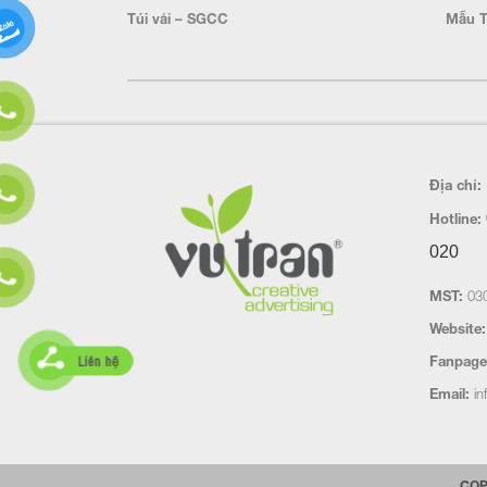
Túi vải – SGCC
Mẫu T
Địa chỉ:
Hotline:
020
MST:
030
Website:
Liên hệ
Fanpage
Email:
in
COP