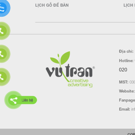
LỊCH GỖ ĐỂ BÀN
LỊCH 
Địa chỉ:
Hotline:
020
MST:
030
Website:
Liên hệ
Fanpage
Email:
in
COP