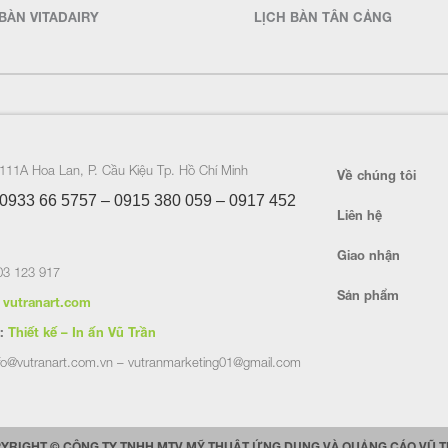
BÀN VITADAIRY
LỊCH BÀN TÂN CẢNG
111A Hoa Lan, P. Cầu Kiệu Tp. Hồ Chí Minh
Về chúng tôi
0933 66 5757 – 0915 380 059 – 0917 452
Liên hệ
Giao nhận
3 123 917
Sản phẩm
vutranart.com
:
Thiết kế – In ấn Vũ Trần
fo@vutranart.com.vn – vutranmarketing01@gmail.com
YRIGHT © CÔNG TY TNHH MTV MỸ THUẬT ỨNG DỤNG VÀ QUẢNG CÁO VŨ 