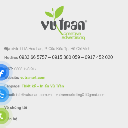
Địa chỉ:
111A Hoa Lan, P. Cầu Kiệu Tp. Hồ Chí Minh
0933 66 5757 – 0915 380 059 – 0917 452
020
Hotline:
MST:
0303 123 917
Website:
vutranart.com
Fanpage:
Thiết kế – In ấn Vũ Trần
Email:
info@vutranart.com.vn – vutranmarketing01@gmail.com
Về chúng tôi
Liên hệ