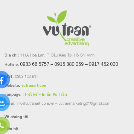
Địa chỉ:
111A Hoa Lan, P. Cầu Kiệu Tp. Hồ Chí Minh
0933 66 5757 – 0915 380 059 – 0917 452
020
Hotline:
MST:
0303 123 917
Website:
vutranart.com
Fanpage:
Thiết kế – In ấn Vũ Trần
Email:
info@vutranart.com.vn – vutranmarketing01@gmail.com
Về chúng tôi
Liên hệ