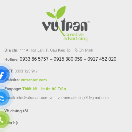
Địa chỉ:
111A Hoa Lan, P. Cầu Kiệu Tp. Hồ Chí Minh
0933 66 5757 – 0915 380 059 – 0917 452
020
Hotline:
MST:
0303 123 917
Website:
vutranart.com
Fanpage:
Thiết kế – In ấn Vũ Trần
Email:
info@vutranart.com.vn – vutranmarketing01@gmail.com
Về chúng tôi
Liên hệ