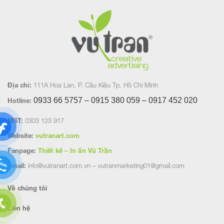
Địa chỉ:
111A Hoa Lan, P. Cầu Kiệu Tp. Hồ Chí Minh
0933 66 5757 – 0915 380 059 – 0917 452
020
Hotline:
MST:
0303 123 917
Website:
vutranart.com
Fanpage:
Thiết kế – In ấn Vũ Trần
Email:
info@vutranart.com.vn – vutranmarketing01@gmail.com
Về chúng tôi
Liên hệ