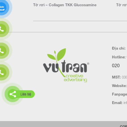
Tờ rơi – Collagen TKK Glucosamine
Tờ rơ
Địa chỉ:
Hotline:
020
MST:
030
Website:
Liên hệ
Fanpage
Email:
in
COP