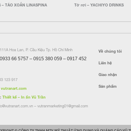
i – TẢO XOẮN LINASPINA
Tờ rơi – YACHIYO DRINKS
111A Hoa Lan, P. Cầu Kiệu Tp. Hồ Chí Minh
Về chúng tôi
0933 66 5757 – 0915 380 059 – 0917 452
Liên hệ
Giao nhận
3 123 917
Sản phẩm
vutranart.com
:
Thiết kế – In ấn Vũ Trần
fo@vutranart.com.vn – vutranmarketing01@gmail.com
YRIGHT © CÔNG TY TNHH MTV MỸ THUẬT ỨNG DỤNG VÀ QUẢNG CÁO VŨ 