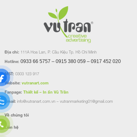
Địa chỉ:
111A Hoa Lan, P. Cầu Kiệu Tp. Hồ Chí Minh
0933 66 5757 – 0915 380 059 – 0917 452
020
Hotline:
MST:
0303 123 917
Website:
vutranart.com
Fanpage:
Thiết kế – In ấn Vũ Trần
Email:
info@vutranart.com.vn – vutranmarketing01@gmail.com
Về chúng tôi
Liên hệ