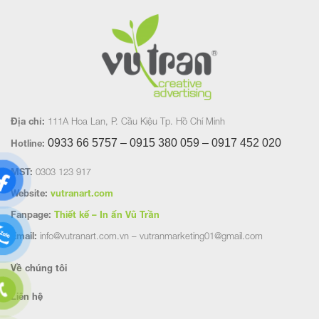
Địa chỉ:
111A Hoa Lan, P. Cầu Kiệu Tp. Hồ Chí Minh
0933 66 5757 – 0915 380 059 – 0917 452
020
Hotline:
MST:
0303 123 917
Website:
vutranart.com
Fanpage:
Thiết kế – In ấn Vũ Trần
Email:
info@vutranart.com.vn – vutranmarketing01@gmail.com
Về chúng tôi
Liên hệ