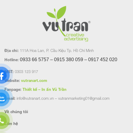
Địa chỉ:
111A Hoa Lan, P. Cầu Kiệu Tp. Hồ Chí Minh
0933 66 5757 – 0915 380 059 – 0917 452
020
Hotline:
MST:
0303 123 917
Website:
vutranart.com
Fanpage:
Thiết kế – In ấn Vũ Trần
Email:
info@vutranart.com.vn – vutranmarketing01@gmail.com
Về chúng tôi
Liên hệ