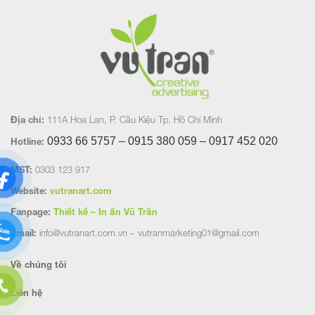
Địa chỉ:
111A Hoa Lan, P. Cầu Kiệu Tp. Hồ Chí Minh
0933 66 5757 – 0915 380 059 – 0917 452
020
Hotline:
MST:
0303 123 917
Website:
vutranart.com
Fanpage:
Thiết kế – In ấn Vũ Trần
Email:
info@vutranart.com.vn – vutranmarketing01@gmail.com
Về chúng tôi
Liên hệ