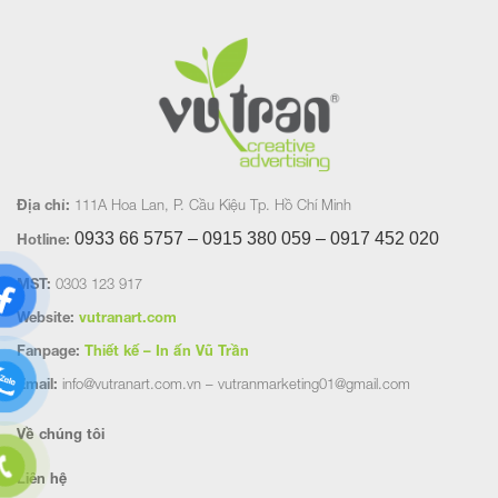
Địa chỉ:
111A Hoa Lan, P. Cầu Kiệu Tp. Hồ Chí Minh
0933 66 5757 – 0915 380 059 – 0917 452
020
Hotline:
MST:
0303 123 917
Website:
vutranart.com
Fanpage:
Thiết kế – In ấn Vũ Trần
Email:
info@vutranart.com.vn – vutranmarketing01@gmail.com
Về chúng tôi
Liên hệ