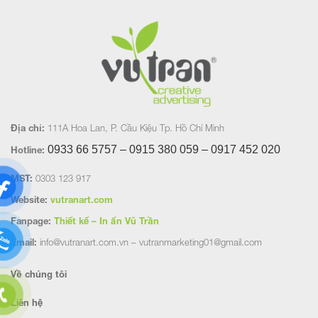
Địa chỉ:
111A Hoa Lan, P. Cầu Kiệu Tp. Hồ Chí Minh
0933 66 5757 – 0915 380 059 – 0917 452
020
Hotline:
MST:
0303 123 917
Website:
vutranart.com
Fanpage:
Thiết kế – In ấn Vũ Trần
Email:
info@vutranart.com.vn – vutranmarketing01@gmail.com
Về chúng tôi
Liên hệ