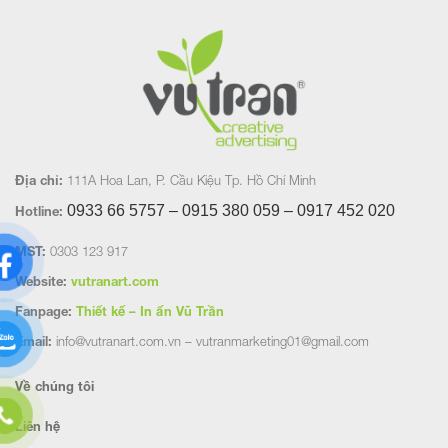
Địa chỉ:
111A Hoa Lan, P. Cầu Kiệu Tp. Hồ Chí Minh
0933 66 5757 – 0915 380 059 – 0917 452
020
Hotline:
MST:
0303 123 917
Website:
vutranart.com
Fanpage:
Thiết kế – In ấn Vũ Trần
Email:
info@vutranart.com.vn – vutranmarketing01@gmail.com
Về chúng tôi
Liên hệ