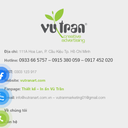
Địa chỉ:
111A Hoa Lan, P. Cầu Kiệu Tp. Hồ Chí Minh
0933 66 5757 – 0915 380 059 – 0917 452
020
Hotline:
MST:
0303 123 917
Website:
vutranart.com
Fanpage:
Thiết kế – In ấn Vũ Trần
Email:
info@vutranart.com.vn – vutranmarketing01@gmail.com
Về chúng tôi
Liên hệ