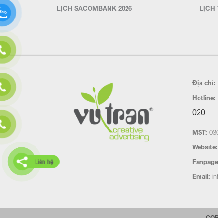
LỊCH SACOMBANK 2026
LỊCH 
Địa chỉ:
Hotline:
020
MST:
030
Website:
Liên hệ
Fanpage
Email:
in
COP