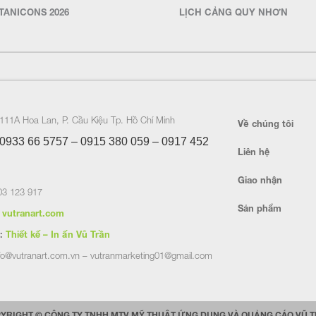
TANICONS 2026
LỊCH CẢNG QUY NHƠN
111A Hoa Lan, P. Cầu Kiệu Tp. Hồ Chí Minh
Về chúng tôi
0933 66 5757 – 0915 380 059 – 0917 452
Liên hệ
Giao nhận
3 123 917
Sản phẩm
vutranart.com
:
Thiết kế – In ấn Vũ Trần
fo@vutranart.com.vn – vutranmarketing01@gmail.com
YRIGHT © CÔNG TY TNHH MTV MỸ THUẬT ỨNG DỤNG VÀ QUẢNG CÁO VŨ 