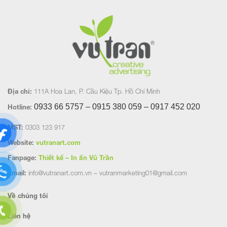
Địa chỉ:
111A Hoa Lan, P. Cầu Kiệu Tp. Hồ Chí Minh
0933 66 5757 – 0915 380 059 – 0917 452
020
Hotline:
MST:
0303 123 917
Website:
vutranart.com
Fanpage:
Thiết kế – In ấn Vũ Trần
Email:
info@vutranart.com.vn – vutranmarketing01@gmail.com
Về chúng tôi
Liên hệ