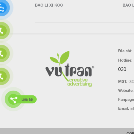
BAO LÌ XÌ KCC
BAO L
Địa chỉ:
Hotline:
020
MST:
030
Website:
Liên hệ
Fanpage
Email:
in
COP