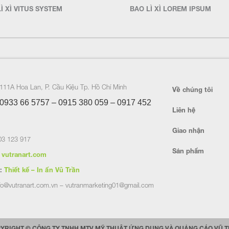
Ì XÌ VITUS SYSTEM
BAO LÌ XÌ LOREM IPSUM
111A Hoa Lan, P. Cầu Kiệu Tp. Hồ Chí Minh
Về chúng tôi
0933 66 5757 – 0915 380 059 – 0917 452
Liên hệ
Giao nhận
3 123 917
Sản phẩm
vutranart.com
:
Thiết kế – In ấn Vũ Trần
fo@vutranart.com.vn – vutranmarketing01@gmail.com
YRIGHT © CÔNG TY TNHH MTV MỸ THUẬT ỨNG DỤNG VÀ QUẢNG CÁO VŨ 