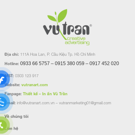
Địa chỉ:
111A Hoa Lan, P. Cầu Kiệu Tp. Hồ Chí Minh
0933 66 5757 – 0915 380 059 – 0917 452
020
Hotline:
MST:
0303 123 917
Website:
vutranart.com
Fanpage:
Thiết kế – In ấn Vũ Trần
Email:
info@vutranart.com.vn – vutranmarketing01@gmail.com
Về chúng tôi
Liên hệ