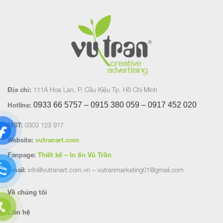
Địa chỉ:
111A Hoa Lan, P. Cầu Kiệu Tp. Hồ Chí Minh
0933 66 5757 – 0915 380 059 – 0917 452
020
Hotline:
MST:
0303 123 917
Website:
vutranart.com
Fanpage:
Thiết kế – In ấn Vũ Trần
Email:
info@vutranart.com.vn – vutranmarketing01@gmail.com
Về chúng tôi
Liên hệ