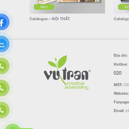
Xem
X
Catalogue – NỘI THẤT
Catalog
Địa chỉ:
Hotline:
020
MST:
030
Website:
Fanpage
Email:
in