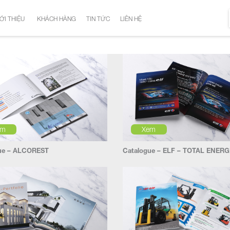
ỚI THIỆU
KHÁCH HÀNG
TIN TỨC
LIÊN HỆ
em
Xem
ue – ALCOREST
Catalogue – ELF – TOTAL ENERG