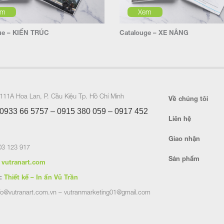
em
Xem
ue – KIẾN TRÚC
Catalouge – XE NÂNG
111A Hoa Lan, P. Cầu Kiệu Tp. Hồ Chí Minh
Về chúng tôi
0933 66 5757 – 0915 380 059 – 0917 452
Liên hệ
Giao nhận
3 123 917
Sản phẩm
vutranart.com
:
Thiết kế – In ấn Vũ Trần
fo@vutranart.com.vn – vutranmarketing01@gmail.com