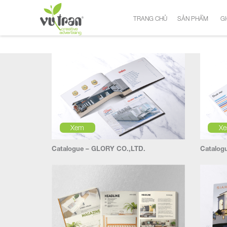
TRANG CHỦ
SẢN PHẨM
GI
Xem
X
Catalogue – GLORY CO.,LTD.
Catalog