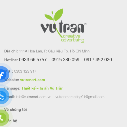
Địa chỉ:
111A Hoa Lan, P. Cầu Kiệu Tp. Hồ Chí Minh
0933 66 5757 – 0915 380 059 – 0917 452
020
Hotline:
MST:
0303 123 917
Website:
vutranart.com
Fanpage:
Thiết kế – In ấn Vũ Trần
Email:
info@vutranart.com.vn – vutranmarketing01@gmail.com
Về chúng tôi
Liên hệ