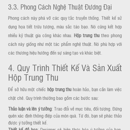
3.3. Phong Cách Nghệ Thuật Đương Đại
Phong cách này phá vỡ các quy tắc truyền thống. Thiết kế sử
dụng họa tiết trừu tượng, màu sắc táo bạo. Nó cũng kết hợp
nhiều kỹ thuật gia công khác nhau.
Hộp trung thu
theo phong
cách này giống như một tác phẩm nghệ thuật. Nó phù hợp với
các thương hiệu hướng đến sự sáng tạo và khác biệt.
4. Quy Trình Thiết Kế Và Sản Xuất
Hộp Trung Thu
Để sở hữu một chiếc
hộp trung thu
hoàn hảo, bạn cần làm việc
chặt chẽ. Quy trình thường bao gồm các bước sau:
Thảo luận và lên ý tưởng
: Trao đổi về mục tiêu, đối tượng. Đừng
quên xác định thông điệp của món quà. Từ đó, bạn sẽ phác thảo
được ý tưởng thiết kế.
Thiết kế đồ họa
: Designer sẽ hiện thực hóa ý tưởng của bạn.