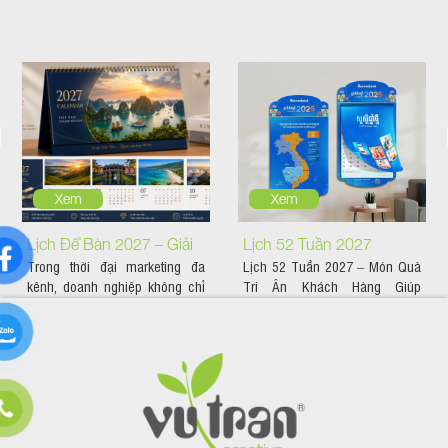
Xem
Xem
Lịch Để Bàn 2027 – Giải
Lịch 52 Tuần 2027
Trong thời đại marketing đa
Lịch 52 Tuần 2027 – Món Quà
Pháp Quảng Bá Thương
kênh, doanh nghiệp không chỉ
Tri Ân Khách Hàng Giúp
Hiệu Hiệu Quả Suốt 365
cần quảng bá trên nền tảng...
Thương Hiệu Đồng Hành...
Ngày