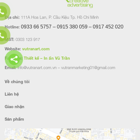
Địa chỉ:
111A Hoa Lan, P. Cầu Kiệu Tp. Hồ Chí Minh
0933 66 5757 – 0915 380 059 – 0917 452
020
Hotline:
MST:
0303 123 917
Website:
vutranart.com
Fanpage:
Thiết kế – In ấn Vũ Trần
Email:
info@vutranart.com.vn – vutranmarketing01@gmail.com
Về chúng tôi
Liên hệ
Giao nhận
Sản phẩm