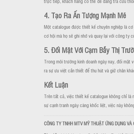
trực tiếp, khách hàng có thể dễ dàng tra cứu thô
4. Tạo Ra Ấn Tượng Mạnh Mẽ
Một catalogue được thiết kế chuyên nghiệp là cơ 
cơ hội mà họ sẽ ghi nhớ và quay lại với công ty c
5. Đối Mặt Với Cạm Bẫy Thị Trườ
Trong môi trường kinh doanh ngày nay, đối mặt vớ
ra sự ưu việt cần thiết để thu hút và giữ chân kh
Kết Luận
Trên tất cả, việc thiết kế catalogue không chỉ l
sự cạnh tranh ngày càng khốc liệt, việc này khôn
CÔNG TY TNHH MTV MỸ THUẬT ỨNG DỤNG VÀ 