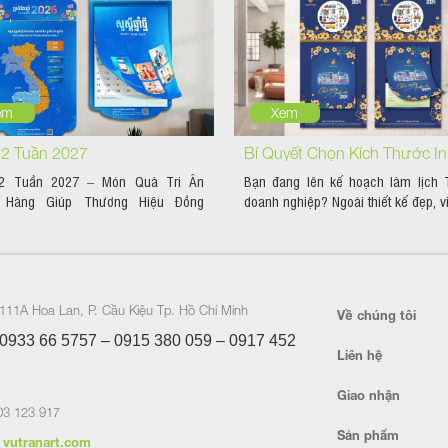
em
Xem
52 Tuần 2027
Bí Quyết Chọn Kích Thước In
52 Tuần 2027 – Món Quà Tri Ân
Bạn đang lên kế hoạch làm lịch 
Đẹp Và Chuẩn Cho Doanh Ng
 Hàng Giúp Thương Hiệu Đồng
doanh nghiệp? Ngoài thiết kế đẹp, vi
Của Bạn
111A Hoa Lan, P. Cầu Kiệu Tp. Hồ Chí Minh
Về chúng tôi
0933 66 5757 – 0915 380 059 – 0917 452
Liên hệ
Giao nhận
3 123 917
Sản phẩm
vutranart.com