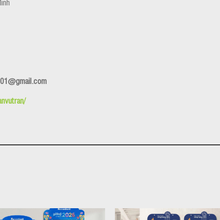
Minh
ing01@gmail.com
nvutran/