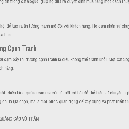
ng tin trong catalogue, giúp họ đưa ra quyết định mua hàng một cách thuậ
hội để tạo ra ấn tượng mạnh mẽ đối với khách hàng. Họ cảm nhận sự chuyê
ủa bạn.
ng Cạnh Tranh
i cạm bẫy thị trường cạnh tranh là điều không thể tránh khỏi. Một catalo
ách hàng.
à một chiến lược quảng cáo mà còn là một cơ hội để thể hiện sự chuyên ng
g chỉ là lựa chọn, mà là một bước quan trọng để xây dựng và phát triển t
QUẢNG CÁO VŨ TRẦN