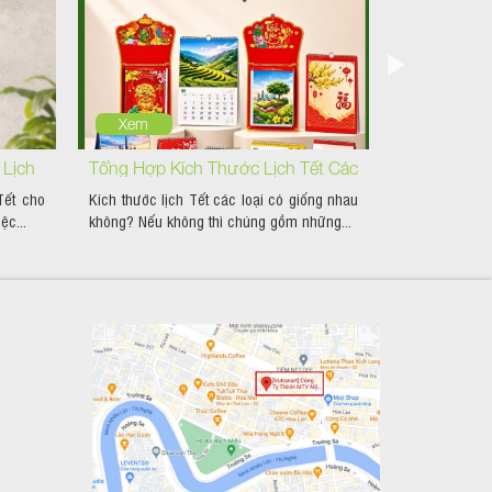
Xem
Xem
 Lịch
Tổng Hợp Kích Thước Lịch Tết Các
Xu Hướng Th
Tết cho
Kích thước lịch Tết các loại có giống nhau
Lịch Tết vẫn l
hiệp
Loại Thông Dụng Nhất
Giúp Bạn Đ
ệc...
không? Nếu không thì chúng gồm những...
cuối năm theo 