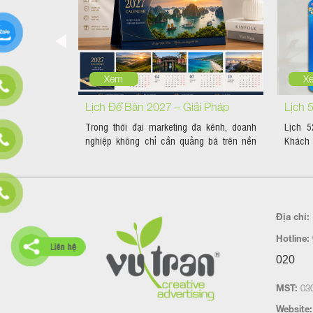
Xem
X
 Yêu Cầu –
Lịch Để Bàn 2027 – Giải Pháp
Lịch 
 hiện đại, một
Trong thời đại marketing đa kênh, doanh
Lịch 
anh Nghiệp
Quảng Bá Thương Hiệu Hiệu Quả
mà còn...
nghiệp không chỉ cần quảng bá trên nền
Khách
Suốt 365 Ngày
tảng...
Hành...
Địa chỉ:
Hotline:
Liên hệ
020
MST:
030
Website: