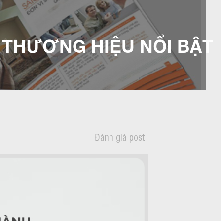
 THƯƠNG HIỆU NỔI BẬT
G
Đánh giá post