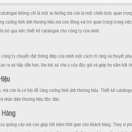
kế catalogue không chỉ là một xu hướng mà còn là một chiến lược quan tr
ăng cường hình ảnh thương hiệu mà còn đóng vai trò quan trọng trong việ
ên bỏ qua việc thiết kế catalogue cho công ty của mình.
úp công ty chuyển đạt thông điệp của mình một cách rõ ràng và thuyết ph
tạo ra sự hấp dẫn hơn, thu hút sự chú ý của độc giả và giúp họ nắm bắt t
Hiệu
m, mà còn là cơ hội để tăng cường hình ảnh thương hiệu. Thiết kế catalogu
và nhận diện thương hiệu độc đáo.
h Hàng
ụ quảng cáo mà còn giúp tiết kiệm thời gian cho khách hàng. Thay vì phải