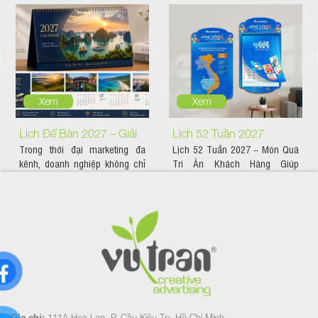
Xem
Xem
Lịch Để Bàn 2027 – Giải
Lịch 52 Tuần 2027
Trong thời đại marketing đa
Lịch 52 Tuần 2027 – Món Quà
Pháp Quảng Bá Thương
kênh, doanh nghiệp không chỉ
Tri Ân Khách Hàng Giúp
Hiệu Hiệu Quả Suốt 365
cần quảng bá trên nền tảng...
Thương Hiệu Đồng Hành...
Ngày
Địa chỉ:
111A Hoa Lan, P. Cầu Kiệu Tp. Hồ Chí Minh