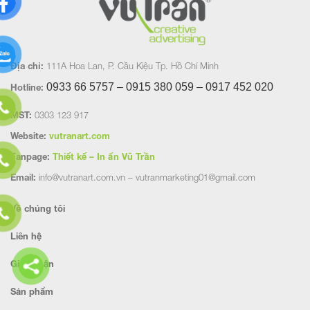
Địa chỉ:
111A Hoa Lan, P. Cầu Kiệu Tp. Hồ Chí Minh
0933 66 5757 – 0915 380 059 – 0917 452
020
Hotline:
MST:
0303 123 917
Website:
vutranart.com
Fanpage:
Thiết kế – In ấn Vũ Trần
Email:
info@vutranart.com.vn – vutranmarketing01@gmail.com
Về chúng tôi
Liên hệ
Giao nhận
Sản phẩm