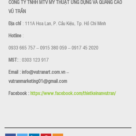
CÔNG TY TNHH MTV MỸ THUẬT ỨNG DỤNG VÀ QUẢNG CÁO
VŨ TRẦN
Địa chỉ
: 111A Hoa Lan, P. Cầu Kiệu, Tp. Hồ Chí Minh
Hotline
:
0933 665 757 – 0915 380 059 – 0917 45 2020
MST:
: 0303 123 917
Email : info@vutranart.com.vn –
vutranmarketing01@gmail.com
Facebook :
https://www.facebook.com/thietkeinanvutran/