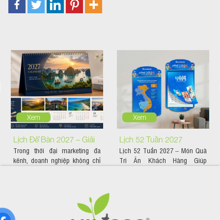
Xem
Xem
Lịch Để Bàn 2027 – Giải
Lịch 52 Tuần 2027
Trong thời đại marketing đa
Lịch 52 Tuần 2027 – Món Quà
Pháp Quảng Bá Thương
kênh, doanh nghiệp không chỉ
Tri Ân Khách Hàng Giúp
Hiệu Hiệu Quả Suốt 365
cần quảng bá trên nền tảng...
Thương Hiệu Đồng Hành...
Ngày