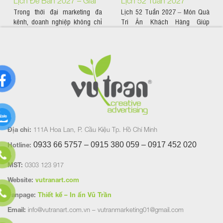
Lịch Để Bàn 2027 – Giải
Lịch 52 Tuần 2027
Trong thời đại marketing đa
Lịch 52 Tuần 2027 – Món Quà
Pháp Quảng Bá Thương
kênh, doanh nghiệp không chỉ
Tri Ân Khách Hàng Giúp
Hiệu Hiệu Quả Suốt 365
cần quảng bá trên nền tảng...
Thương Hiệu Đồng Hành...
Ngày
Địa chỉ:
111A Hoa Lan, P. Cầu Kiệu Tp. Hồ Chí Minh
0933 66 5757 – 0915 380 059 – 0917 452
020
Hotline:
MST:
0303 123 917
Website:
vutranart.com
Fanpage:
Thiết kế – In ấn Vũ Trần
Email:
info@vutranart.com.vn – vutranmarketing01@gmail.com