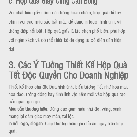
c. Hộp Quà Giấy Cứng Cán Bóng
Với chất liệu giấy cứng cán bóng hoặc nhám, hộp quà dễ tùy
chỉnh với các màu sắc bắt mắt, dễ dàng in logo, hình ảnh, và
thông điệp nổi bật. Hộp quà giấy là lựa chọn phổ biến, phù hợp
với ngân sách và có thể thiết kế đa dạng từ cổ điển đến hiện
đại.
3. Các Ý Tưởng Thiết Kế Hộp Quà
Tết Độc Quyền Cho Doanh Nghiệp
Thiết kế theo chủ đề
: Đưa hình ảnh, biểu tượng Tết như hoa mai,
hoa đào, trống đồng hay hình linh vật năm mới vào hộp quà tạo
cảm giác gần gũi.
Màu sắc thương hiệu
: Dùng các gam màu như đỏ, vàng, xanh
mang lại cảm giác may mắn, tài lộc.
In nổi logo, slogan
: Giúp thương hiệu ghi dấu ấn ngay trên hộp
quà.