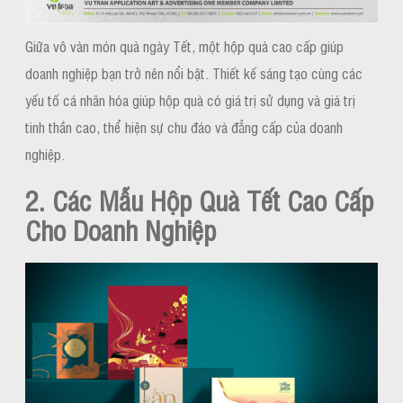
Giữa vô vàn món quà ngày Tết, một hộp quà cao cấp giúp
doanh nghiệp bạn trở nên nổi bật. Thiết kế sáng tạo cùng các
yếu tố cá nhân hóa giúp hộp quà có giá trị sử dụng và giá trị
tinh thần cao, thể hiện sự chu đáo và đẳng cấp của doanh
nghiệp.
2. Các Mẫu Hộp Quà Tết Cao Cấp
Cho Doanh Nghiệp