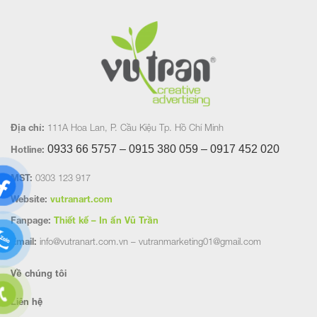
Địa chỉ:
111A Hoa Lan, P. Cầu Kiệu Tp. Hồ Chí Minh
0933 66 5757 – 0915 380 059 – 0917 452
020
Hotline:
MST:
0303 123 917
Website:
vutranart.com
Fanpage:
Thiết kế – In ấn Vũ Trần
Email:
info@vutranart.com.vn – vutranmarketing01@gmail.com
Về chúng tôi
Liên hệ