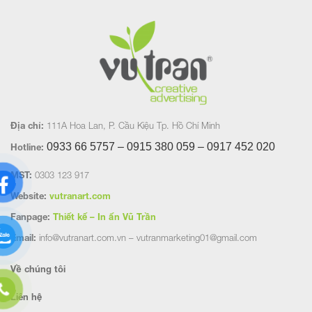
Địa chỉ:
111A Hoa Lan, P. Cầu Kiệu Tp. Hồ Chí Minh
0933 66 5757 – 0915 380 059 – 0917 452
020
Hotline:
MST:
0303 123 917
Website:
vutranart.com
Fanpage:
Thiết kế – In ấn Vũ Trần
Email:
info@vutranart.com.vn – vutranmarketing01@gmail.com
Về chúng tôi
Liên hệ