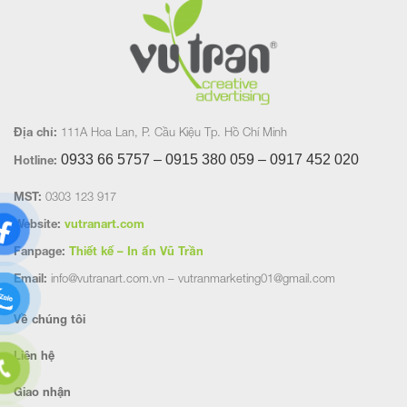
Địa chỉ:
111A Hoa Lan, P. Cầu Kiệu Tp. Hồ Chí Minh
0933 66 5757 – 0915 380 059 – 0917 452
020
Hotline:
MST:
0303 123 917
Website:
vutranart.com
Fanpage:
Thiết kế – In ấn Vũ Trần
Email:
info@vutranart.com.vn – vutranmarketing01@gmail.com
Về chúng tôi
Liên hệ
Giao nhận