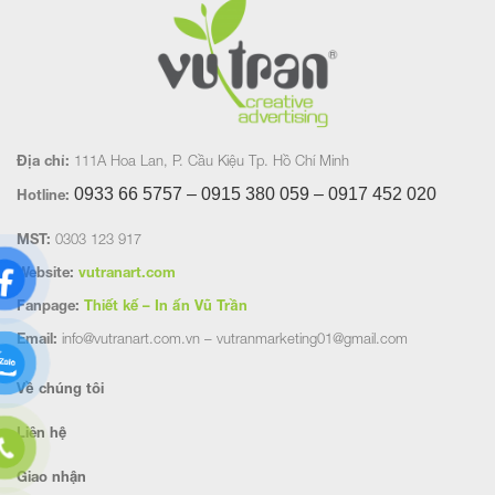
Địa chỉ:
111A Hoa Lan, P. Cầu Kiệu Tp. Hồ Chí Minh
0933 66 5757 – 0915 380 059 – 0917 452
020
Hotline:
MST:
0303 123 917
Website:
vutranart.com
Fanpage:
Thiết kế – In ấn Vũ Trần
Email:
info@vutranart.com.vn – vutranmarketing01@gmail.com
Về chúng tôi
Liên hệ
Giao nhận