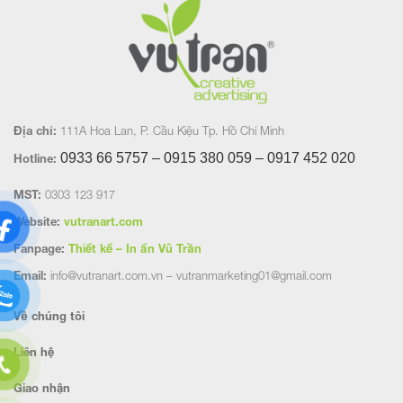
Địa chỉ:
111A Hoa Lan, P. Cầu Kiệu Tp. Hồ Chí Minh
0933 66 5757 – 0915 380 059 – 0917 452
020
Hotline:
MST:
0303 123 917
Website:
vutranart.com
Fanpage:
Thiết kế – In ấn Vũ Trần
Email:
info@vutranart.com.vn – vutranmarketing01@gmail.com
Về chúng tôi
Liên hệ
Giao nhận