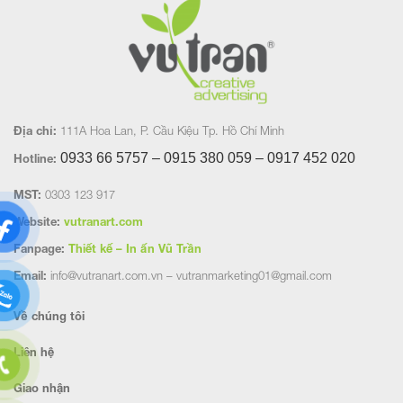
Địa chỉ:
111A Hoa Lan, P. Cầu Kiệu Tp. Hồ Chí Minh
0933 66 5757 – 0915 380 059 – 0917 452
020
Hotline:
MST:
0303 123 917
Website:
vutranart.com
Fanpage:
Thiết kế – In ấn Vũ Trần
Email:
info@vutranart.com.vn – vutranmarketing01@gmail.com
Về chúng tôi
Liên hệ
Giao nhận