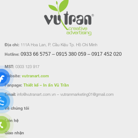
Địa chỉ:
111A Hoa Lan, P. Cầu Kiệu Tp. Hồ Chí Minh
0933 66 5757 – 0915 380 059 – 0917 452
020
Hotline:
MST:
0303 123 917
Website:
vutranart.com
Fanpage:
Thiết kế – In ấn Vũ Trần
Email:
info@vutranart.com.vn – vutranmarketing01@gmail.com
Về chúng tôi
Liên hệ
Giao nhận