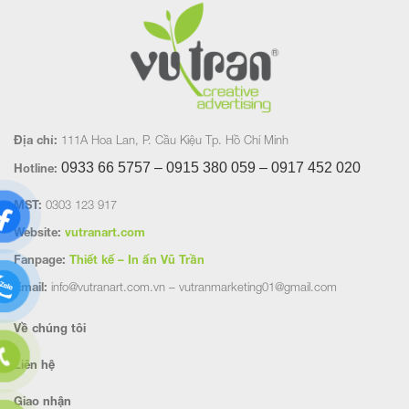
Địa chỉ:
111A Hoa Lan, P. Cầu Kiệu Tp. Hồ Chí Minh
0933 66 5757 – 0915 380 059 – 0917 452
020
Hotline:
MST:
0303 123 917
Website:
vutranart.com
Fanpage:
Thiết kế – In ấn Vũ Trần
Email:
info@vutranart.com.vn – vutranmarketing01@gmail.com
Về chúng tôi
Liên hệ
Giao nhận