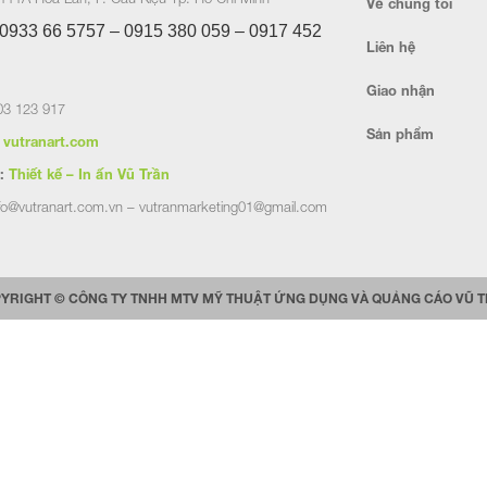
Về chúng tôi
0933 66 5757 – 0915 380 059 – 0917 452
Liên hệ
Giao nhận
3 123 917
Sản phẩm
vutranart.com
:
Thiết kế – In ấn Vũ Trần
fo@vutranart.com.vn – vutranmarketing01@gmail.com
YRIGHT © CÔNG TY TNHH MTV MỸ THUẬT ỨNG DỤNG VÀ QUẢNG CÁO VŨ 