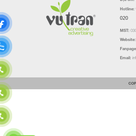
Hotline:
020
MST:
030
Website:
Fanpage
Email:
in
COP