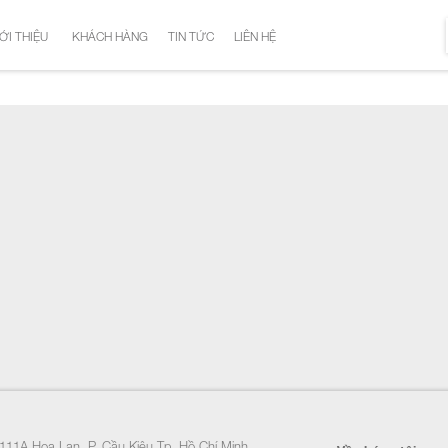
ỚI THIỆU
KHÁCH HÀNG
TIN TỨC
LIÊN HỆ
111A Hoa Lan, P. Cầu Kiệu Tp. Hồ Chí Minh