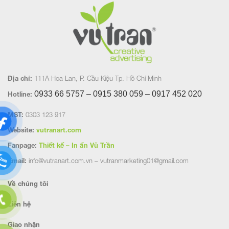
Địa chỉ:
111A Hoa Lan, P. Cầu Kiệu Tp. Hồ Chí Minh
0933 66 5757 – 0915 380 059 – 0917 452
020
Hotline:
MST:
0303 123 917
Website:
vutranart.com
Fanpage:
Thiết kế – In ấn Vũ Trần
Email:
info@vutranart.com.vn – vutranmarketing01@gmail.com
Về chúng tôi
Liên hệ
Giao nhận