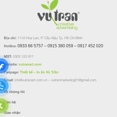
Địa chỉ:
111A Hoa Lan, P. Cầu Kiệu Tp. Hồ Chí Minh
0933 66 5757 – 0915 380 059 – 0917 452
020
Hotline:
MST:
0303 123 917
Website:
vutranart.com
Fanpage:
Thiết kế – In ấn Vũ Trần
Email:
info@vutranart.com.vn – vutranmarketing01@gmail.com
Về chúng tôi
Liên hệ
Giao nhận