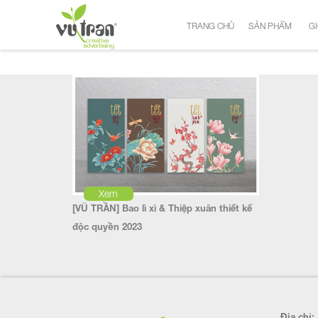
TRANG CHỦ
SẢN PHẨM
GI
Xem
[VŨ TRẦN] Bao lì xì & Thiệp xuân thiết kế
độc quyền 2023
Địa chỉ: