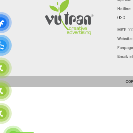
Hotline:
020
MST:
030
Website:
Fanpage
Email:
in
COP