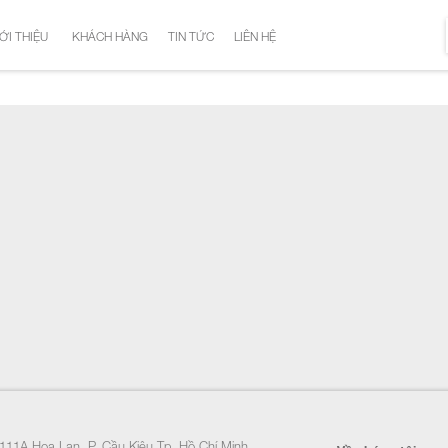
ỚI THIỆU
KHÁCH HÀNG
TIN TỨC
LIÊN HỆ
111A Hoa Lan, P. Cầu Kiệu Tp. Hồ Chí Minh