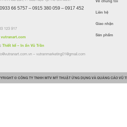
Về chúng tôi
0933 66 5757 – 0915 380 059 – 0917 452
Liên hệ
Giao nhận
3 123 917
Sản phẩm
vutranart.com
:
Thiết kế – In ấn Vũ Trần
fo@vutranart.com.vn – vutranmarketing01@gmail.com
YRIGHT © CÔNG TY TNHH MTV MỸ THUẬT ỨNG DỤNG VÀ QUẢNG CÁO VŨ 