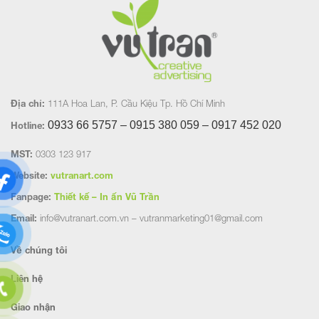
Địa chỉ:
111A Hoa Lan, P. Cầu Kiệu Tp. Hồ Chí Minh
0933 66 5757 – 0915 380 059 – 0917 452
020
Hotline:
MST:
0303 123 917
Website:
vutranart.com
Fanpage:
Thiết kế – In ấn Vũ Trần
Email:
info@vutranart.com.vn – vutranmarketing01@gmail.com
Về chúng tôi
Liên hệ
Giao nhận