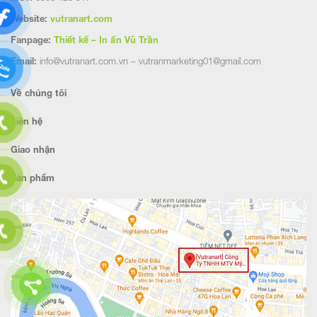
Website:
vutranart.com
Fanpage:
Thiết kế – In ấn Vũ Trần
Email:
info@vutranart.com.vn – vutranmarketing01@gmail.com
Về chúng tôi
Liên hệ
Giao nhận
Sản phẩm