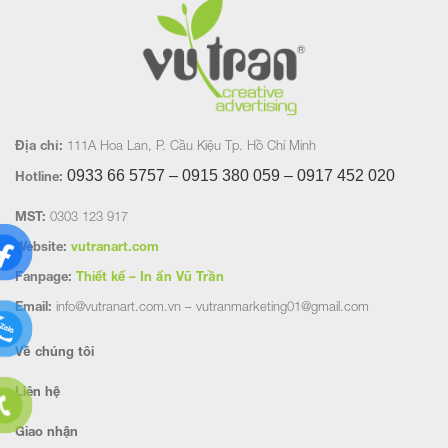
Địa chỉ:
111A Hoa Lan, P. Cầu Kiệu Tp. Hồ Chí Minh
0933 66 5757 – 0915 380 059 – 0917 452
020
Hotline:
MST:
0303 123 917
Website:
vutranart.com
Fanpage:
Thiết kế – In ấn Vũ Trần
Email:
info@vutranart.com.vn – vutranmarketing01@gmail.com
Về chúng tôi
Liên hệ
Giao nhận