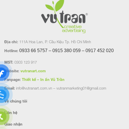
Địa chỉ:
111A Hoa Lan, P. Cầu Kiệu Tp. Hồ Chí Minh
0933 66 5757 – 0915 380 059 – 0917 452
020
Hotline:
MST:
0303 123 917
Website:
vutranart.com
Fanpage:
Thiết kế – In ấn Vũ Trần
Email:
info@vutranart.com.vn – vutranmarketing01@gmail.com
Về chúng tôi
Liên hệ
Giao nhận