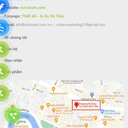
Website:
vutranart.com
Fanpage:
Thiết kế – In ấn Vũ Trần
Email:
info@vutranart.com.vn – vutranmarketing01@gmail.com
Về chúng tôi
Liên hệ
Giao nhận
Sản phẩm