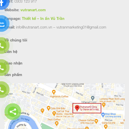
MST:
0303 123 917
Website:
vutranart.com
Fanpage:
Thiết kế – In ấn Vũ Trần
Email:
info@vutranart.com.vn – vutranmarketing01@gmail.com
Về chúng tôi
Liên hệ
Giao nhận
Sản phẩm