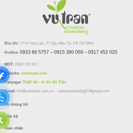
Địa chỉ:
111A Hoa Lan, P. Cầu Kiệu Tp. Hồ Chí Minh
0933 66 5757 – 0915 380 059 – 0917 452
020
Hotline:
MST:
0303 123 917
Website:
vutranart.com
Fanpage:
Thiết kế – In ấn Vũ Trần
Email:
info@vutranart.com.vn – vutranmarketing01@gmail.com
Về chúng tôi
Liên hệ
Giao nhận