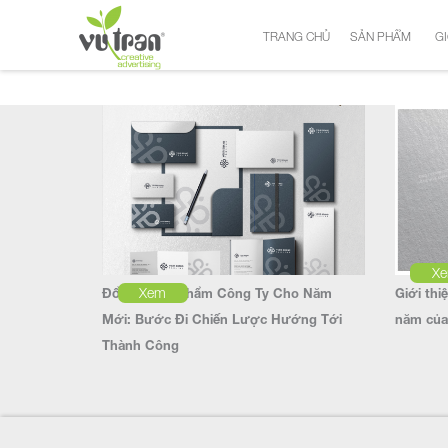
TRANG CHỦ
SẢN PHẨM
GI
X
Xem
Đổi Mới Ấn Phẩm Công Ty Cho Năm
Giới thi
Mới: Bước Đi Chiến Lược Hướng Tới
năm của
Thành Công