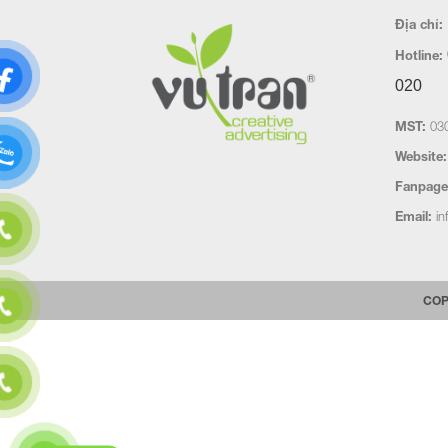
Địa chỉ:
Hotline:
020
MST:
030
Website:
Fanpage
Email:
in
COP