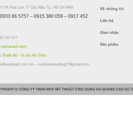
111A Hoa Lan, P. Cầu Kiệu Tp. Hồ Chí Minh
Về chúng tôi
0933 66 5757 – 0915 380 059 – 0917 452
Liên hệ
Giao nhận
3 123 917
Sản phẩm
vutranart.com
:
Thiết kế – In ấn Vũ Trần
fo@vutranart.com.vn – vutranmarketing01@gmail.com
YRIGHT © CÔNG TY TNHH MTV MỸ THUẬT ỨNG DỤNG VÀ QUẢNG CÁO VŨ 