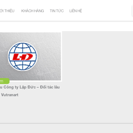
ỚI THIỆU
KHÁCH HÀNG
TIN TỨC
LIÊN HỆ
em
ệu Công ty Lập Đức – Đối tác lâu
 Vutranart